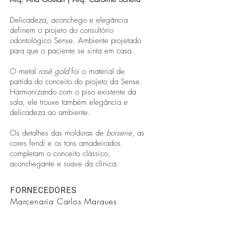
Delicadeza, aconchego e
elegância
definem o projeto do consultório
odontológico Sense. A
mbiente projetado
para que o paciente se sinta em casa.
O metal
rosê gold
f
oi o material de
partida do conceito do projeto da Sense.
Harmonizando
com o piso existente da
sala, ele trouxe também elegância e
delicadeza ao ambiente.
Os detalhes das molduras de
boiserie
, as
cores fendi e os tons amadeirados
completam o conceito clássico,
aconchegante e suave da clínica.
FORNECEDORES
Marcenaria Carlos Marques
Marmoraria Gringo Pedras