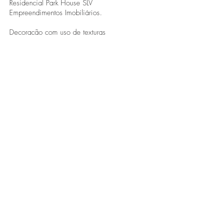
Residencial Park House SLV
Empreendimentos Imobiliários.
Decoração com uso de texturas
modernas: tijolos a vista, concreto,
espelhos e madeira foram propostos para
trazer para dentro do apartamento a
atmosfera alegre do empreendimento.
FOTO
Diego Ramos
Ana Goulart Arquitetura
CAU | RS A93690-1
51 99994.2955